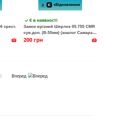
Є в наявності
6 хрест.
Замок врізний Шерлок 05.755 CMR
сув.доп. (В-55мм) (аналог Самара)
цинк сплошн. ригель
200 грн
Вперед
5