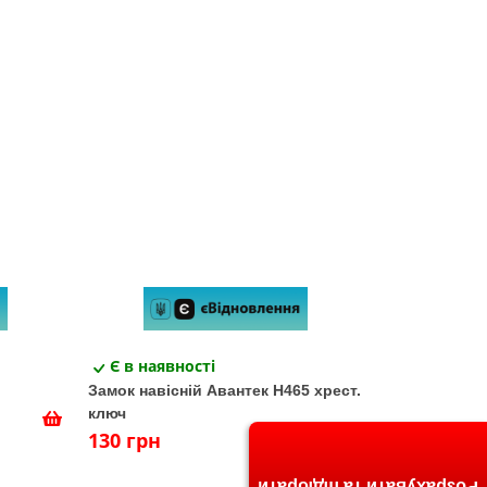
Є в наявності
Замок навісній Авантек Н465 хрест.
ключ
130 грн