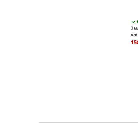
Зам
для
15