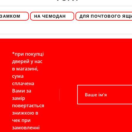
 ЗАМКОМ
НА ЧЕМОДАН
ДЛЯ ПОЧТОВОГО ЯЩ
*при покупці
дверей у нас
в магазині,
сума
сплачена
Вами за
замір
повертається
знижкою в
чек при
замовленні