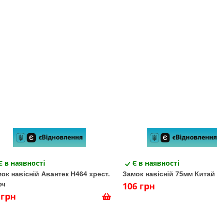
Є в наявності
Є в наявності
ок навісній Авантек Н464 хрест.
Замок навісній 75мм Китай
юч
106 грн
 грн