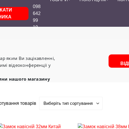
098
КАТИ
642
НИКА
99
19
р яким Ви зацікавленні,
ВІ
имі відеоконференції у
ини нашого магазину
ртування товарів