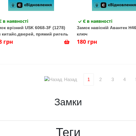
Є в наявності
Є в наявності
ок врізний USK 6068-3F (1278)
Замок навісній Авантек Н46
 китайс.дверей, прямий ригель
ключ
8 грн
180 грн
Назад
1
2
3
4
Замки
Теги