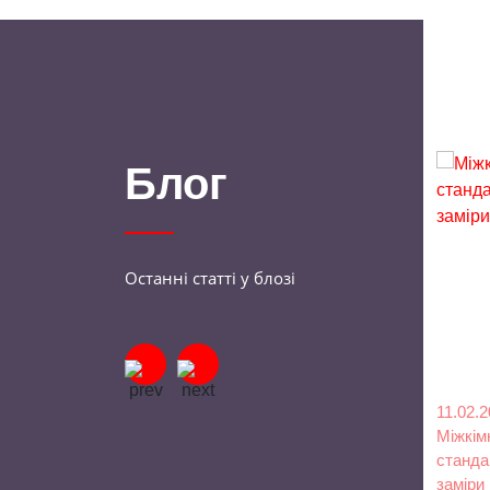
Блог
Останні статті у блозі
14.06.2023
11.02.
двері
Як вибрати міжкімнатні двері?
Міжкімн
станда
лемент
Які критерії особливо важливі,
заміри