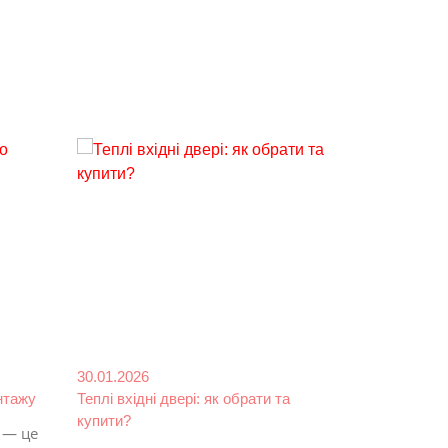
30.01.2026
14.06.2023
нтажу
Теплі вхідні двері: як обрати та
Як вибрати 
купити?
 — це
Вхідні двері