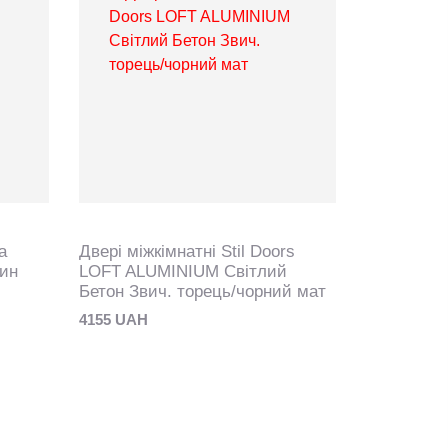
а
Двері міжкімнатні Stil Doors
тин
LOFT ALUMINIUM Світлий
Бетон Звич. торець/чорний мат
4155 UAH