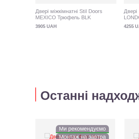
Двері міжкімнатні Stil Doors
Двері 
MEXICO Трюфель BLK
LONDO
3905 UAH
4255 
Останні надход
Ми рекомендуємо
Монтаж на завтра