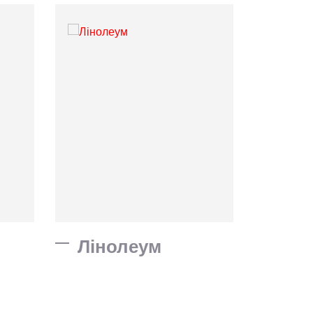
Лінолеум
Пан