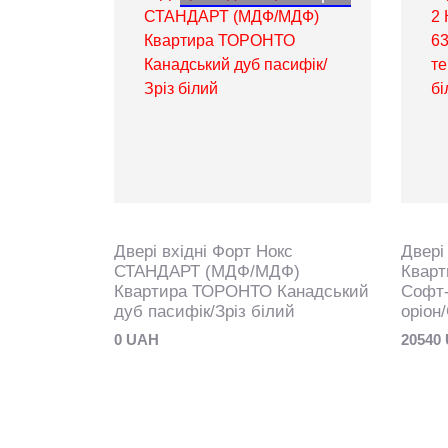
Двері вхідні Форт Нокс
Двері
СТАНДАРТ (МДФ/МДФ)
Квар
Квартира ТОРОНТО Канадський
Софт-
дуб пасифік/Зріз білий
оріон
0 UAH
20540