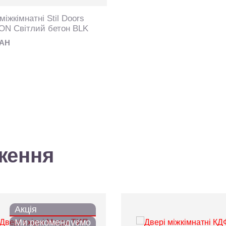
міжкімнатні Stil Doors
N Світлий бетон BLK
UAH
ження
Акція
Ми рекомендуємо