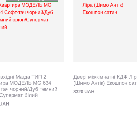
 вхідні Магда ТИП 2
Двері міжкімнатні КДФ Лір
тира МОДЕЛЬ MG 634
(Шимо Антік) Екошпон са
тач чорний/Дуб темний
3320 UAH
/Супермат білий
 UAH