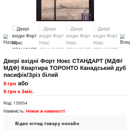
Двері вхідні Форт Нокс СТАНДАРТ (МДФ/
МДФ) Квартира ТОРОНТО Канадський дуб
пасифік/Зріз білий
0 грн
або
0 грн х 3міс.
130054
Код:
Немає в наявності
Наявність:
Відео огляд товару онлайн