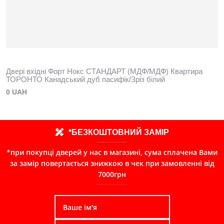
Двері вхідні Форт Нокс СТАНДАРТ (МДФ/МДФ) Квартира
ТОРОНТО Канадський дуб пасифік/Зріз білий
0 UAH
*БЕЗКОШТОВНИЙ ЗАМІР
*при покупці дверей у нас в магазині, сума сплачена Вами
за замір повертається знижкою в чек при замовленні від
7000грн