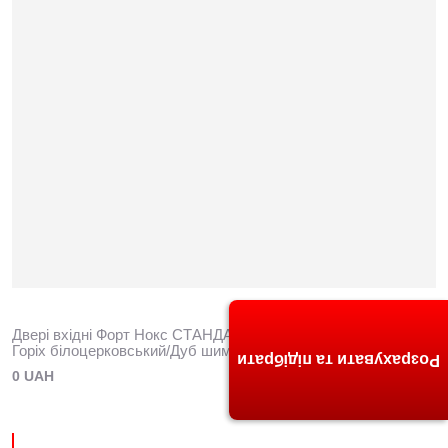
Двері вхідні Форт Нокс СТАНДАРТ (МДФ/МДФ) Квартира
Горіх білоцерковський/Дуб шимо світлий DG-36
Розрахувати та підібрати
0 UAH