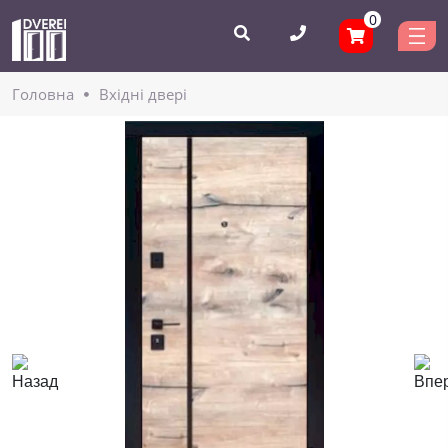
0
Головнa
Вхідні двері