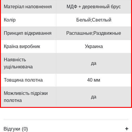
Матеріал наповнення
МДФ + деревянный брус
Колір
Белый;Светлый
Принцип відкривання
Распашные;Раздвижные
Країна виробник
Украина
Наявність
да
ущільнювача
Товщина полотна
40 мм
Можливість підрізки
да
полотна
Відгуки (0)