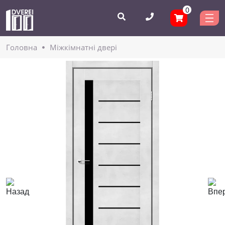
0
Головнa
Міжкімнатні двері