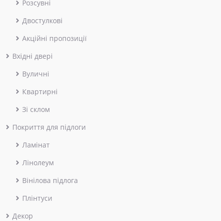
Розсувні
Двостулкові
Акційні пропозиції
Вхідні двері
Вуличні
Квартирні
Зі склом
Покриття для підлоги
Ламінат
Лінолеум
Вінілова підлога
Плінтуси
Декор