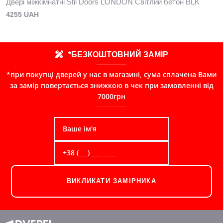
Двері міжкімнатні Stil Doors LONDON Світлий бетон BLK
4255 UAH
*БЕЗКОШТОВНИЙ ЗАМІР
*при покупці дверей у нас в магазині, сума сплачена Вами
за замір повертається знижкою в чек при замовленні від
7000грн
ВИКЛИКАТИ ЗАМІРНИКА