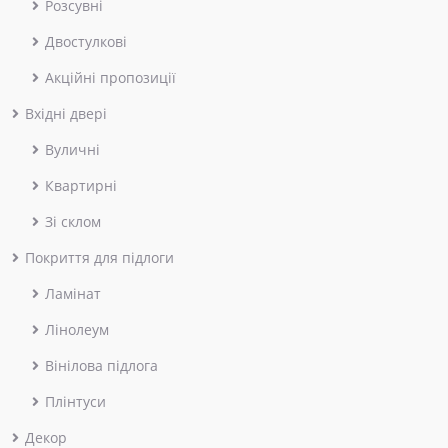
Розсувні
Двостулкові
Акційні пропозиції
Вхідні двері
Вуличні
Квартирні
Зі склом
Покриття для підлоги
Ламінат
Лінолеум
Вінілова підлога
Плінтуси
Декор