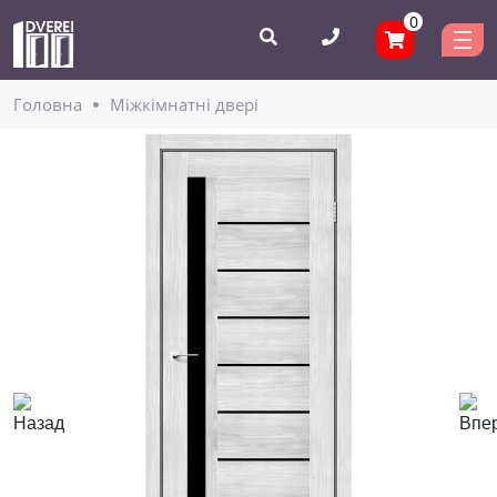
0
Головнa
Міжкімнатні двері