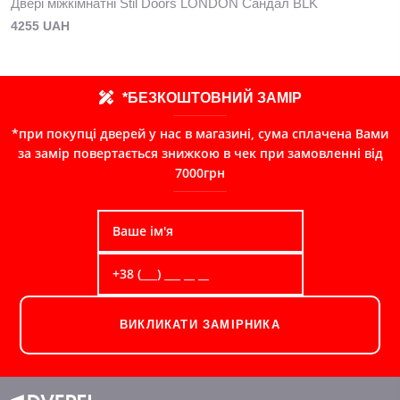
Двері міжкімнатні Stil Doors LONDON Сандал BLK
4255 UAH
*БЕЗКОШТОВНИЙ ЗАМІР
*при покупці дверей у нас в магазині, сума сплачена Вами
за замір повертається знижкою в чек при замовленні від
7000грн
ВИКЛИКАТИ ЗАМІРНИКА