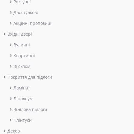
Розсувні
Двостулкові
Акційні пропозиції
Вхідні двері
Вуличні
Квартирні
Зі склом
Покриття для підлоги
Ламінат
Лінолеум
Вінілова підлога
Плінтуси
Декор