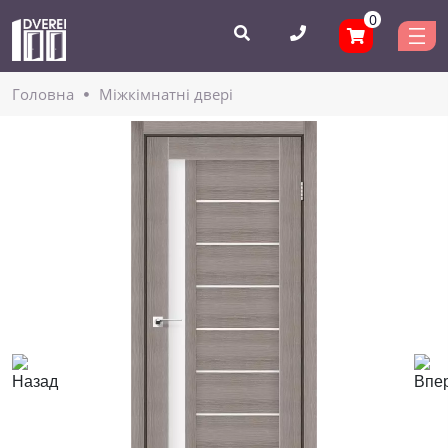
0
Головнa
Міжкімнатні двері