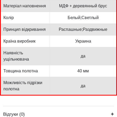
Матеріал наповнення
МДФ + деревянный брус
Колір
Белый;Светлый
Принцип відкривання
Распашные;Раздвижные
Країна виробник
Украина
Наявність
да
ущільнювача
Товщина полотна
40 мм
Можливість підрізки
да
полотна
Відгуки (0)