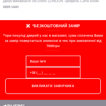
Двері міжкімнатні Stil Doors LONDON Трюфель Сатін білий
3905 UAH
*БЕЗКОШТОВНИЙ ЗАМІР
*при покупці дверей у нас в магазині, сума сплачена Вами
за замір повертається знижкою в чек при замовленні від
7000грн
ВИКЛИКАТИ ЗАМІРНИКА