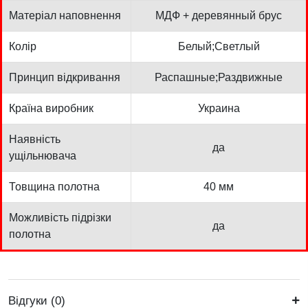
Матеріал наповнення
МДФ + деревянный брус
Колір
Белый;Светлый
Принцип відкривання
Распашные;Раздвижные
Країна виробник
Украина
Наявність
да
ущільнювача
Товщина полотна
40 мм
Можливість підрізки
да
полотна
Відгуки (0)