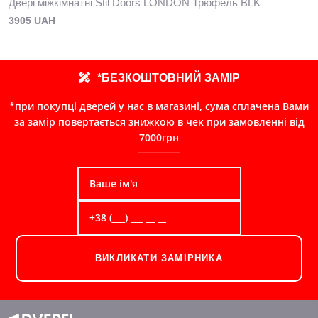
Двері міжкімнатні Stil Doors LONDON Трюфель BLK
3905 UAH
*БЕЗКОШТОВНИЙ ЗАМІР
*при покупці дверей у нас в магазині, сума сплачена Вами
за замір повертається знижкою в чек при замовленні від
7000грн
ВИКЛИКАТИ ЗАМІРНИКА