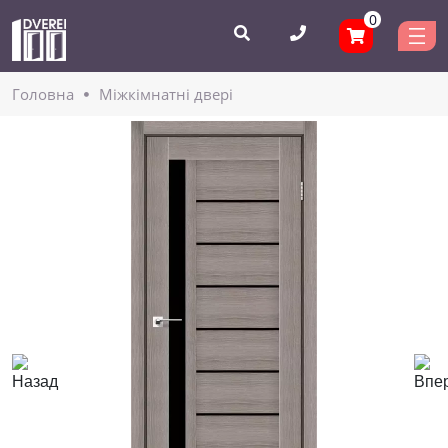
0
Головнa
Міжкімнатні двері