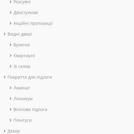
Розсувні
Двостулкові
Акційні пропозиції
Вхідні двері
Вуличні
Квартирні
Зі склом
Покриття для підлоги
Ламінат
Лінолеум
Вінілова підлога
Плінтуси
Декор