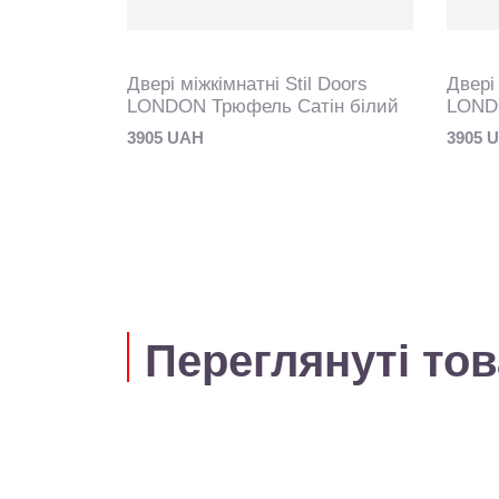
 Doors
Двері міжкімнатні Stil Doors
Двері 
 BLK
LONDON Трюфель Сатін білий
LOND
3905 UAH
3905 
Переглянуті то