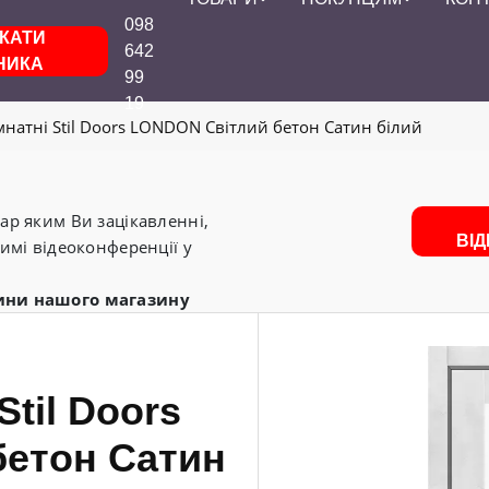
098
КАТИ
642
НИКА
99
19
мнатні Stil Doors LONDON Світлий бетон Сатин білий
р яким Ви зацікавленні,
ВІ
имі відеоконференції у
ини нашого магазину
Stil Doors
етон Сатин