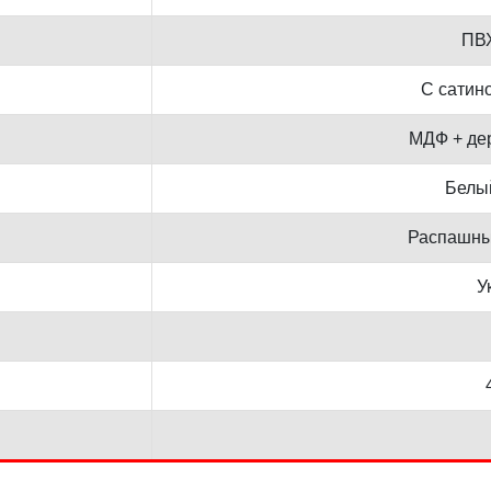
ПВХ
С сатин
МДФ + де
Белы
Распашны
У