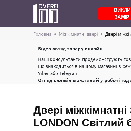
ВИКЛИ
ЗАМІР
Головнa
Міжкімнатні двері
Двері міжкі
Відео огляд товару онлайн
Наші консультанти продемонструють това
що знаходиться в нашому магазині в реж
Viber або Telegram
Огляд онлайн можливий у робочі год
Двері міжкімнатні 
LONDON Світлий б