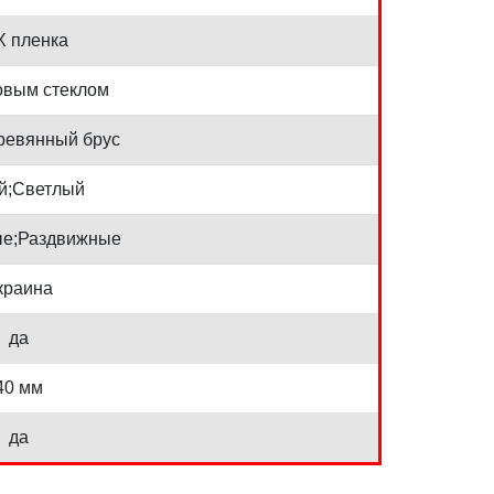
 пленка
овым стеклом
ревянный брус
й;Светлый
е;Раздвижные
краина
да
40 мм
да