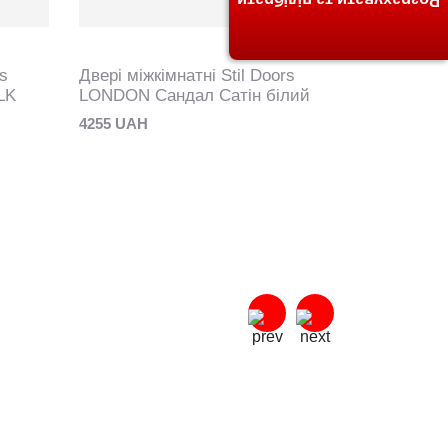
Розрахувати та підібрати
rs
Двері міжкімнатні Stil Doors
Двері міжк
LK
LONDON Сандал Сатін білий
LONDON С
4255 UAH
4255 UAH