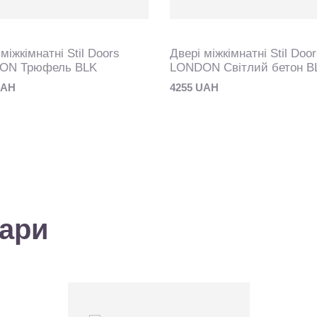
міжкімнатні Stil Doors
Двері міжкімнатні Stil Doo
ON Трюфель BLK
LONDON Світлий бетон B
UAH
4255 UAH
вари