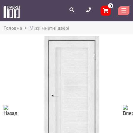
0
Головнa
Міжкімнатні двері