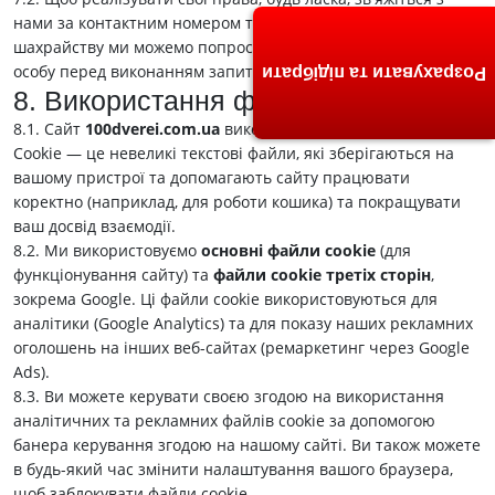
нами за контактним номером телефону. Для запобігання
шахрайству ми можемо попросити вас підтвердити вашу
особу перед виконанням запиту.
Розрахувати та підібрати
8. Використання файлів Cookie
8.1. Сайт
100dverei.com.ua
використовує технологію cookie.
Cookie — це невеликі текстові файли, які зберігаються на
вашому пристрої та допомагають сайту працювати
коректно (наприклад, для роботи кошика) та покращувати
ваш досвід взаємодії.
8.2. Ми використовуємо
основні файли cookie
(для
функціонування сайту) та
файли cookie третіх сторін
,
зокрема Google. Ці файли cookie використовуються для
аналітики (Google Analytics) та для показу наших рекламних
оголошень на інших веб-сайтах (ремаркетинг через Google
Ads).
8.3. Ви можете керувати своєю згодою на використання
аналітичних та рекламних файлів cookie за допомогою
банера керування згодою на нашому сайті. Ви також можете
в будь-який час змінити налаштування вашого браузера,
щоб заблокувати файли cookie.