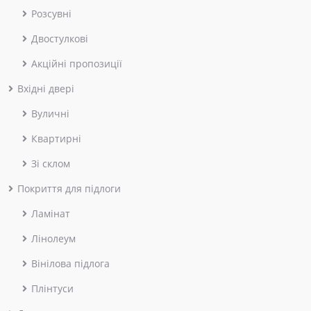
Розсувні
Двостулкові
Акційні пропозиції
Вхідні двері
Вуличні
Квартирні
Зі склом
Покриття для підлоги
Ламінат
Лінолеум
Вінілова підлога
Плінтуси