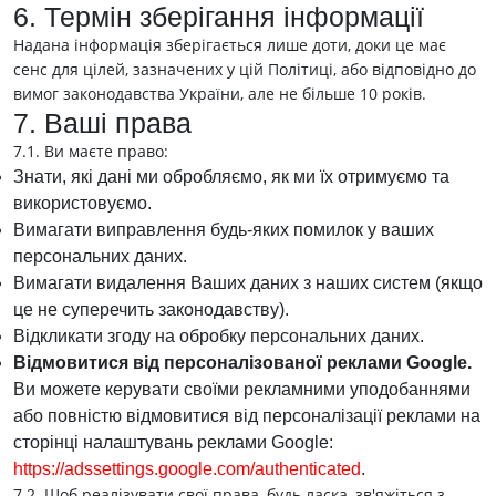
6. Термін зберігання інформації
Надана інформація зберігається лише доти, доки це має
сенс для цілей, зазначених у цій Політиці, або відповідно до
вимог законодавства України, але не більше 10 років.
7. Ваші права
7.1. Ви маєте право:
Знати, які дані ми обробляємо, як ми їх отримуємо та
використовуємо.
Вимагати виправлення будь-яких помилок у ваших
персональних даних.
Вимагати видалення Ваших даних з наших систем (якщо
це не суперечить законодавству).
Відкликати згоду на обробку персональних даних.
Відмовитися від персоналізованої реклами Google.
Ви можете керувати своїми рекламними уподобаннями
або повністю відмовитися від персоналізації реклами на
сторінці налаштувань реклами Google:
https://adssettings.google.com/authenticated
.
7.2. Щоб реалізувати свої права, будь ласка, зв'яжіться з