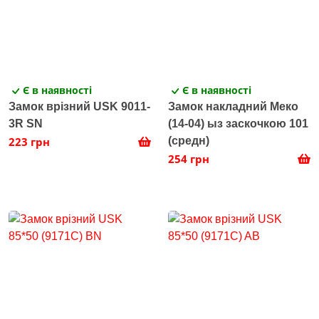
Є в наявності
Є в наявності
Замок врізний USK 9011-
Замок накладний Меко
3R SN
(14-04) ыз заскочкою 101
223 грн
(средн)
254 грн