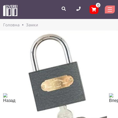
0
Головнa
Замки