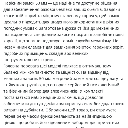
Навісний замок 50 мм — це надійне та доступне рішення
для забезпечення базової безпеки ваших об’єктів. Завдяки
класичній формі та міцному сталевому корпусу, цей замок
ідеально підходить для щоденного використання в різних
погодних умовах. Загартована дужка стійка до механічних
пошкоджень, а спеціальне захисне покриття запобігає появі
корозії, що значно подовжує термін служби механізму. Це
незамінний елемент для замикання хвірток, гаражних воріт,
підсобних приміщень, складів або великих
інструментальних скринь.
Головна перевага цієї моделі полягає в оптимальному
балансі між компактністю та міцністю. На відміну від
менших аналогів, 50-міліметровий замок має солідну вагу та
стійку конструкцію, що створює серйозний психологічний
та фізичний бар'єр для зловмисників. У комплекті
постачається набір надійних ключів, що дозволяє
забезпечити доступ декільком користувачам без додаткових
витрат на дублікати. Обираючи цей товар, ви отримуєте
перевірену часом функціональність за найвигіднішою
ціною, що робить його ідеальним вибором для приватних