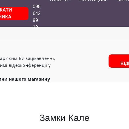
098
КАТИ
642
НИКА
99
19
р яким Ви зацікавленні,
ВІ
имі відеоконференції у
ини нашого магазину
Замки Кале