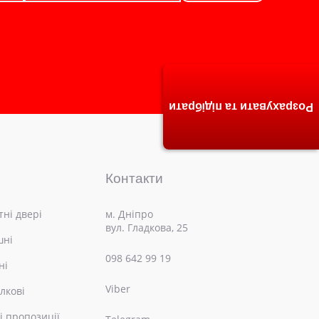
Розрахувати та підібрати
Контакти
ні двері
м. Дніпро
вул. Гладкова, 25
шні
098 642 99 19
ні
Viber
лкові
і пропозиції