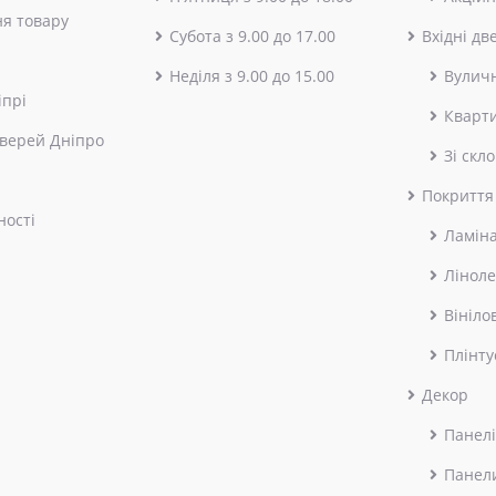
я товару
Субота з 9.00 до 17.00
Вхідні дв
Неділя з 9.00 до 15.00
Вулич
іпрі
Кварт
верей Дніпро
Зі скл
Покриття
ності
Ламін
Лінол
Вініло
Плінту
Декор
Панелі
Панел