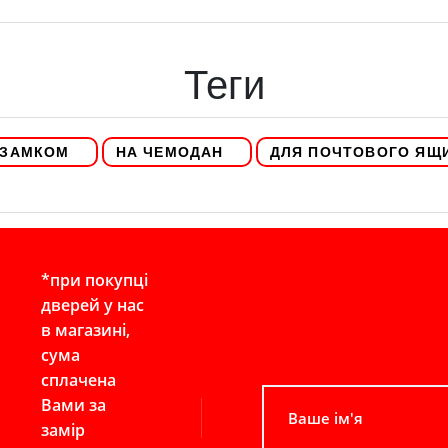
Теги
 ЗАМКОМ
НА ЧЕМОДАН
ДЛЯ ПОЧТОВОГО ЯЩ
*при покупці
дверей у нас
в магазині,
сума
сплачена
Вами за
замір