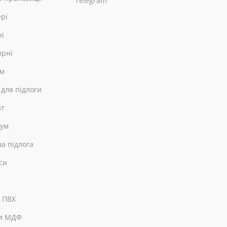
Telegram
ері
ні
ирні
ом
 для підлоги
ат
еум
ва підлога
си
 ПВХ
и МДФ