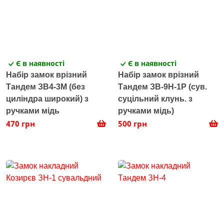
Є в наявності
Є в наявності
Набір замок врізний
Набір замок врізний
Тандем ЗВ4-3М (без
Тандем ЗВ-9Н-1Р (сув.
циліндра широкий) з
суцільний клунь. з
ручками мідь
ручками мідь)
470 грн
500 грн