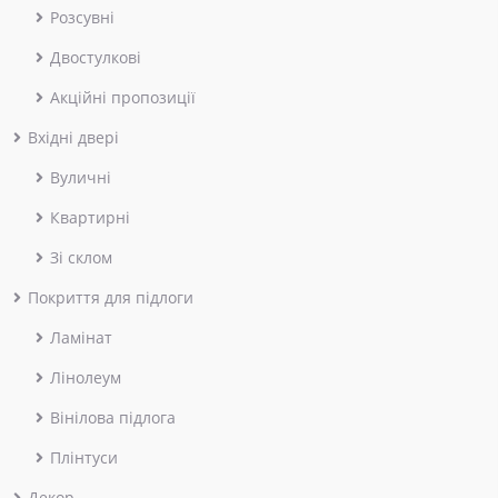
Розсувні
Двостулкові
Акційні пропозиції
Вхідні двері
Вуличні
Квартирні
Зі склом
Покриття для підлоги
Ламінат
Лінолеум
Вінілова підлога
Плінтуси
Декор