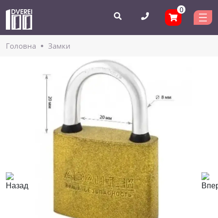
0
Головнa
Замки