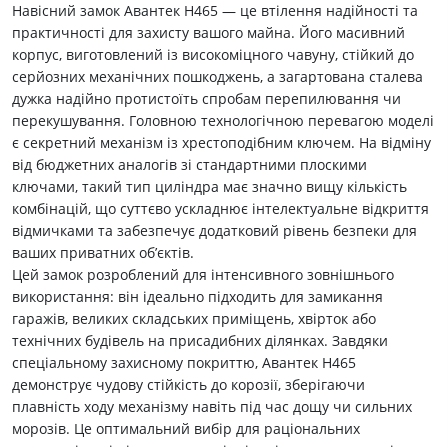
Навісний замок Авантек Н465 — це втілення надійності та
практичності для захисту вашого майна. Його масивний
корпус, виготовлений із високоміцного чавуну, стійкий до
серйозних механічних пошкоджень, а загартована сталева
дужка надійно протистоїть спробам перепилювання чи
перекушування. Головною технологічною перевагою моделі
є секретний механізм із хрестоподібним ключем. На відміну
від бюджетних аналогів зі стандартними плоскими
ключами, такий тип циліндра має значно вищу кількість
комбінацій, що суттєво ускладнює інтелектуальне відкриття
відмичками та забезпечує додатковий рівень безпеки для
ваших приватних об’єктів.
Цей замок розроблений для інтенсивного зовнішнього
використання: він ідеально підходить для замикання
гаражів, великих складських приміщень, хвірток або
технічних будівель на присадибних ділянках. Завдяки
спеціальному захисному покриттю, Авантек Н465
демонструє чудову стійкість до корозії, зберігаючи
плавність ходу механізму навіть під час дощу чи сильних
морозів. Це оптимальний вибір для раціональних