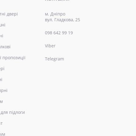
ні двері
м. Дніпро
вул. Гладкова, 25
шні
098 642 99 19
ні
Viber
лкові
і пропозиції
Telegram
ері
ні
ирні
ом
 для підлоги
ат
еум