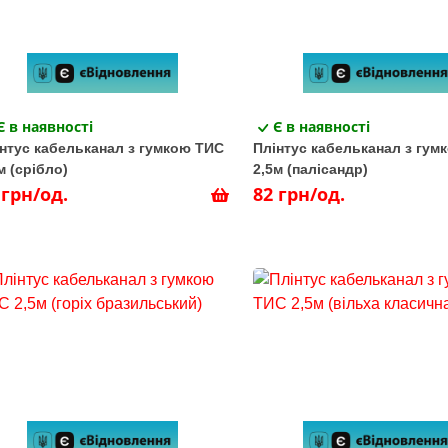
Є в наявності
Є в наявності
нтус кабельканал з гумкою ТИС
Плінтус кабельканал з гум
м (срібло)
2,5м (палісандр)
 грн/од.
82 грн/од.