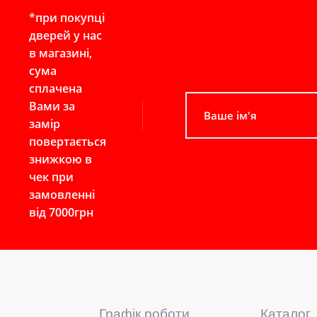
*при покупці
дверей у нас
в магазині,
сума
сплачена
Вами за
замір
повертається
знижкою в
чек при
замовленні
від 7000грн
Графік роботи
Каталог