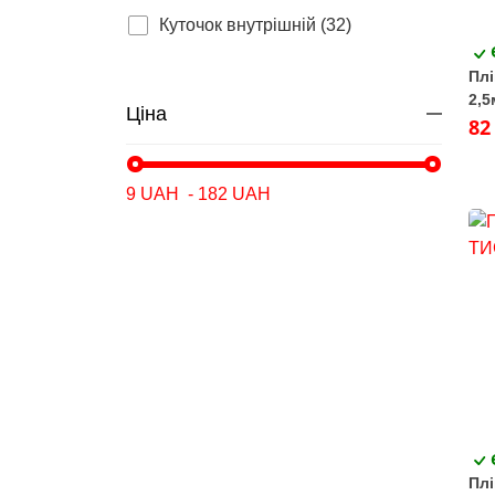
Куточок внутрішній (32)
Плі
2,5
Ціна
82
Плі