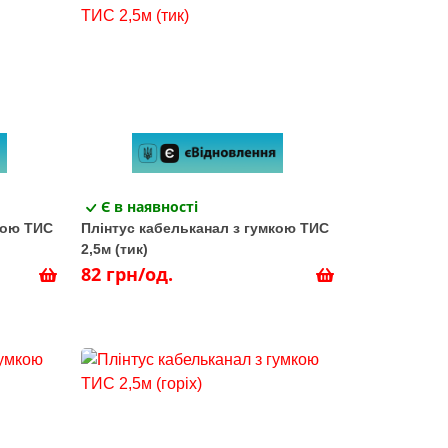
Є в наявності
кою ТИС
Плінтус кабельканал з гумкою ТИС
2,5м (тик)
82 грн/од.