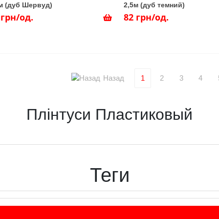
м (дуб Шервуд)
2,5м (дуб темний)
 грн/од.
82 грн/од.
Назад
1
2
3
4
Плінтуси Пластиковый
Теги