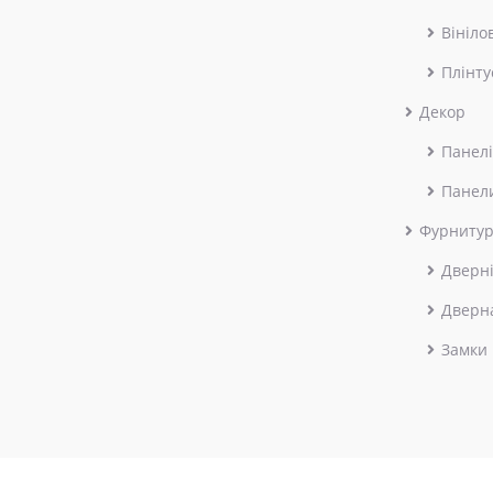
Вініло
Плінту
Декор
Панелі
Панел
Фурниту
Дверні
Дверн
Замки