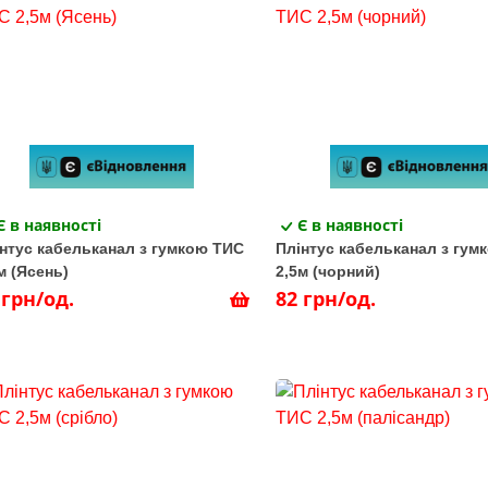
Є в наявності
Є в наявності
нтус кабельканал з гумкою ТИС
Плінтус кабельканал з гум
м (Ясень)
2,5м (чорний)
 грн/од.
82 грн/од.