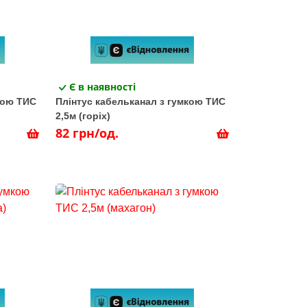
Є в наявності
кою ТИС
Плінтус кабельканал з гумкою ТИС
2,5м (горіх)
82 грн/од.