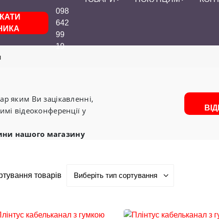
098
КАТИ
642
НИКА
99
19
и
р яким Ви зацікавленні,
ВІ
имі відеоконференції у
ини нашого магазину
ртування товарів