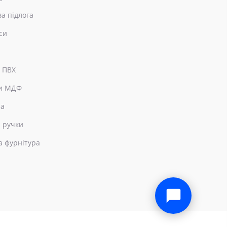
ва підлога
си
 ПВХ
и МДФ
ра
 ручки
а фурнітура
×
Привіт! Чим можемо допомогти?