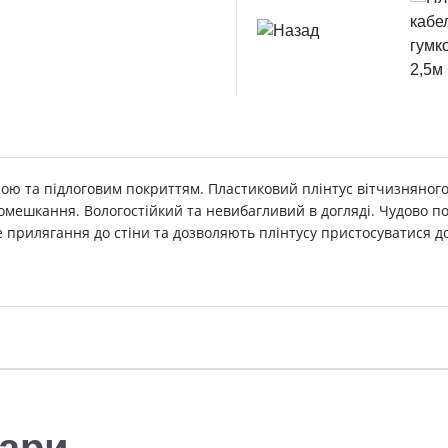
іною та підлоговим покриттям. Пластиковий плінтус вітчизняног
 помешкання. Вологостійкий та невибагливий в догляді. Чудово п
е прилягання до стіни та дозволяють плінтусу пристосуватися д