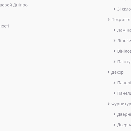
верей Дніпро
Зі скл
Покриття
ності
Ламін
Лінол
Вініло
Плінту
Декор
Панелі
Панел
Фурниту
Дверні
Дверн