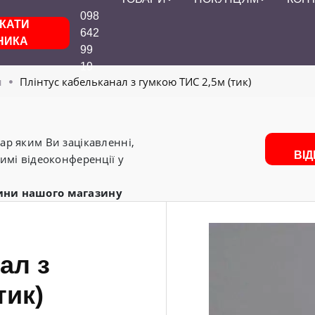
098
КАТИ
642
НИКА
99
19
и
Плінтус кабельканал з гумкою ТИС 2,5м (тик)
р яким Ви зацікавленні,
ВІ
имі відеоконференції у
ини нашого магазину
ал з
тик)