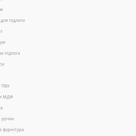
ом
 для підлоги
ат
еум
ва підлога
си
 ПВХ
и МДФ
ра
 ручки
а фурнітура