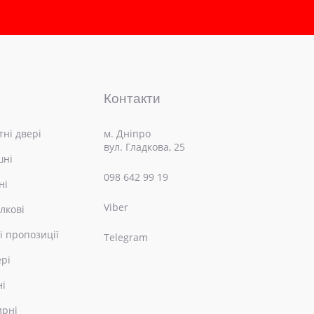
Контакти
ні двері
м. Дніпро
вул. Гладкова, 25
шні
098 642 99 19
ні
Viber
лкові
і пропозиції
Telegram
ері
ні
ирні