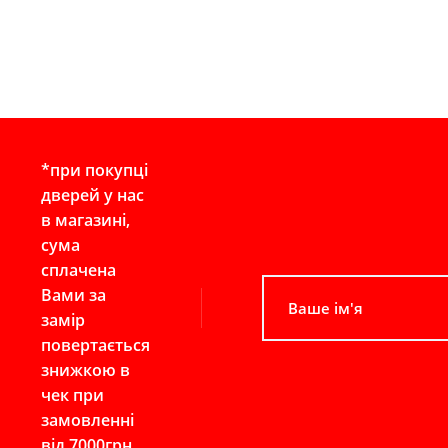
*при покупці
дверей у нас
в магазині,
сума
сплачена
Вами за
замір
повертається
знижкою в
чек при
замовленні
від 7000грн