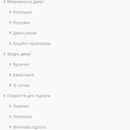
Міжкімнатні двері
Розпашні
Розсувні
Двостулкові
Акційні пропозиції
Вхідні двері
Вуличні
Квартирні
Зі склом
Покриття для підлоги
Ламінат
Лінолеум
Вінілова підлога