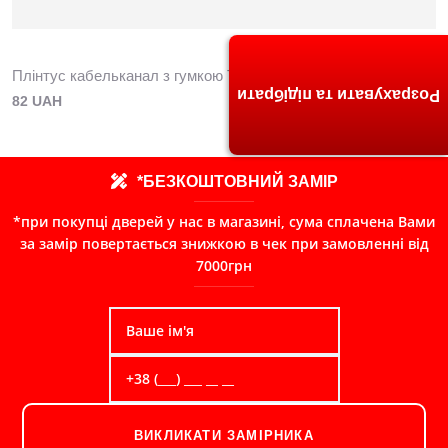
Плінтус кабельканал з гумкою ТИС 2,5м (дуб темний)
Розрахувати та підібрати
82 UAH
*БЕЗКОШТОВНИЙ ЗАМІР
*при покупці дверей у нас в магазині, сума сплачена Вами
за замір повертається знижкою в чек при замовленні від
7000грн
ВИКЛИКАТИ ЗАМІРНИКА