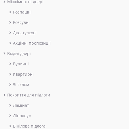
Міжкімнатні двері
Розпашні
Розсувні
Двостулкові
Акційні пропозиції
Вхідні двері
Вуличні
Квартирні
Зі склом
Покриття для підлоги
Ламінат
Лінолеум
Вінілова підлога