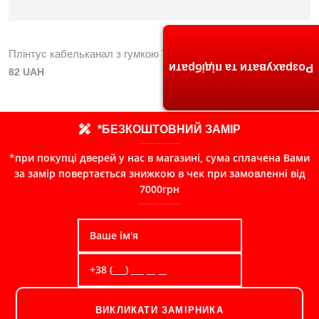
Плінтус кабельканал з гумкою ТИС 2,5м (срібло)
Розрахувати та підібрати
82 UAH
*БЕЗКОШТОВНИЙ ЗАМІР
*при покупці дверей у нас в магазині, сума сплачена Вами
за замір повертається знижкою в чек при замовленні від
7000грн
ВИКЛИКАТИ ЗАМІРНИКА