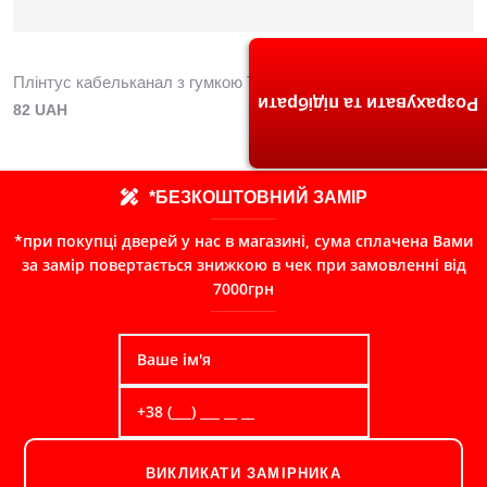
Плінтус кабельканал з гумкою ТИС 2,5м (горіх)
Розрахувати та підібрати
82 UAH
*БЕЗКОШТОВНИЙ ЗАМІР
*при покупці дверей у нас в магазині, сума сплачена Вами
за замір повертається знижкою в чек при замовленні від
7000грн
ВИКЛИКАТИ ЗАМІРНИКА