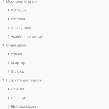
Міжкімнатні двері
Розпашні
Розсувні
Двостулкові
Акційні пропозиції
Вхідні двері
Вуличні
Квартирні
Зі склом
Покриття для підлоги
Ламінат
Лінолеум
Вінілова підлога