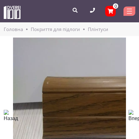
0
Головнa
Покриття для підлоги
Плінтуси