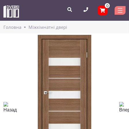
0
Головнa
Міжкімнатні двері