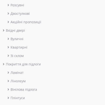
Розсувні
Двостулкові
Акційні пропозиції
Вхідні двері
Вуличні
Квартирні
Зі склом
Покриття для підлоги
Ламінат
Лінолеум
Вінілова підлога
Плінтуси