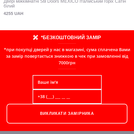
Двері міжкімнатні Stil Doors MEXICO Італійський горіх Сатін
білий
4255 UAH
*БЕЗКОШТОВНИЙ ЗАМІР
*при покупці дверей у нас в магазині, сума сплачена Вами
за замір повертається знижкою в чек при замовленні від
7000грн
ВИКЛИКАТИ ЗАМІРНИКА