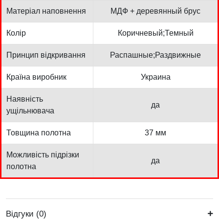
Матеріал наповнення
МДФ + деревянный брус
Колір
Коричневый;Темный
Принцип відкривання
Распашные;Раздвижные
Країна виробник
Украина
Наявність
да
ущільнювача
Товщина полотна
37 мм
Можливість підрізки
да
полотна
Відгуки (0)