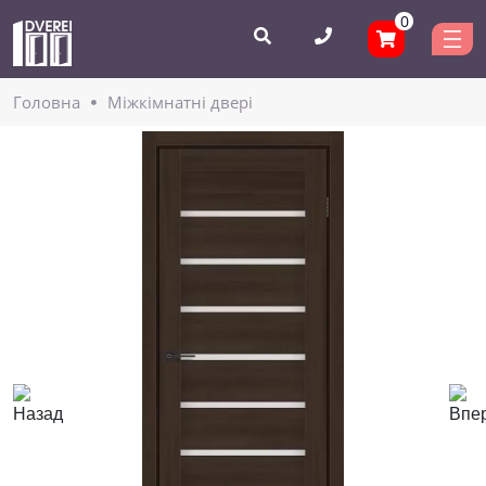
0
Головнa
Міжкімнатні двері