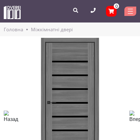
0
Головнa
Міжкімнатні двері