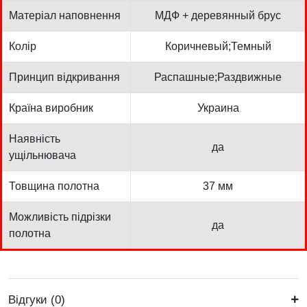
Матеріал наповнення
МДФ + деревянный брус
Колір
Коричневый;Темный
Принцип відкривання
Распашные;Раздвижные
Країна виробник
Украина
Наявність
да
ущільнювача
Товщина полотна
37 мм
Можливість підрізки
да
полотна
Відгуки (0)