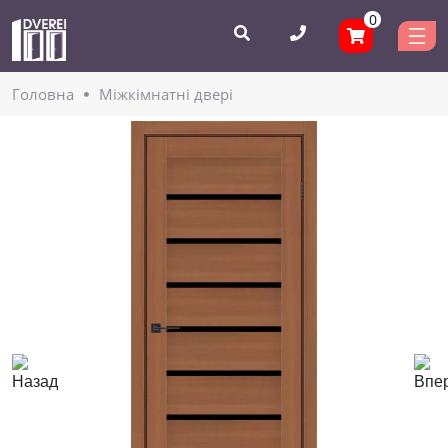
0
Головнa
Міжкімнатні двері