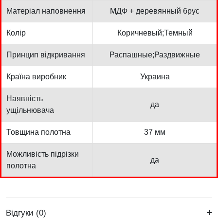
Матеріал наповнення
МДФ + деревянный брус
Колір
Коричневый;Темный
Принцип відкривання
Распашные;Раздвижные
Країна виробник
Украина
Наявність
да
ущільнювача
Товщина полотна
37 мм
Можливість підрізки
да
полотна
Відгуки (0)