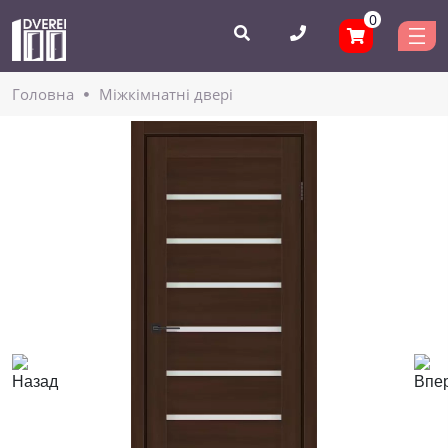
0
Головнa
Міжкімнатні двері