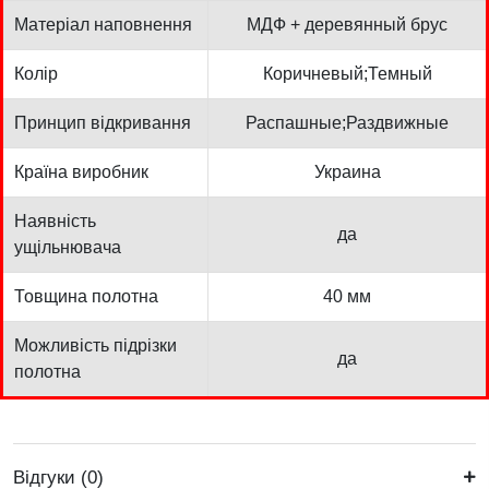
Матеріал наповнення
МДФ + деревянный брус
Колір
Коричневый;Темный
Принцип відкривання
Распашные;Раздвижные
Країна виробник
Украина
Наявність
да
ущільнювача
Товщина полотна
40 мм
Можливість підрізки
да
полотна
Відгуки (0)