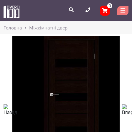
0
Головнa
Міжкімнатні двері