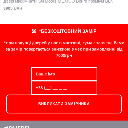
Двері міжкімнатні Stil Doors MEXICO Венге преміум BLK
3905 UAH
*БЕЗКОШТОВНИЙ ЗАМІР
*при покупці дверей у нас в магазині, сума сплачена Вами
за замір повертається знижкою в чек при замовленні від
7000грн
ВИКЛИКАТИ ЗАМІРНИКА