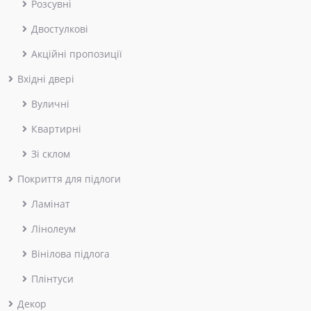
Розсувні
Двостулкові
Акційні пропозиції
Вхідні двері
Вуличні
Квартирні
Зі склом
Покриття для підлоги
Ламінат
Лінолеум
Вінілова підлога
Плінтуси
Декор