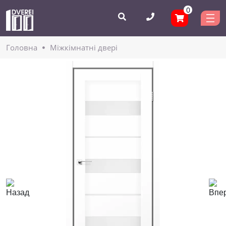
0
Головнa
Міжкімнатні двері