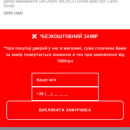
Двері міжкімнатні Stil Doors MEXICO Білий кристал Сатін
білий
3999 UAH
*БЕЗКОШТОВНИЙ ЗАМІР
*при покупці дверей у нас в магазині, сума сплачена Вами
за замір повертається знижкою в чек при замовленні від
7000грн
ВИКЛИКАТИ ЗАМІРНИКА