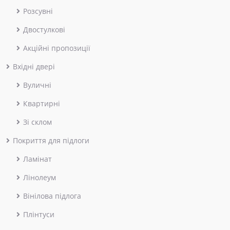
Розсувні
Двостулкові
Акційні пропозиції
Вхідні двері
Вуличні
Квартирні
Зі склом
Покриття для підлоги
Ламінат
Лінолеум
Вінілова підлога
Плінтуси