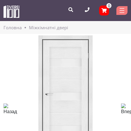
0
Головнa
Міжкімнатні двері