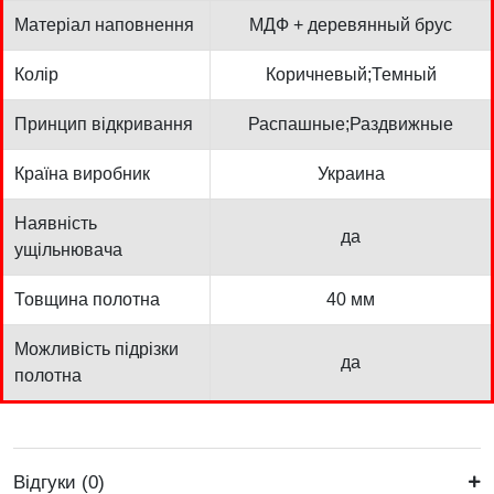
Матеріал наповнення
МДФ + деревянный брус
Колір
Коричневый;Темный
Принцип відкривання
Распашные;Раздвижные
Країна виробник
Украина
Наявність
да
ущільнювача
Товщина полотна
40 мм
Можливість підрізки
да
полотна
Відгуки (0)