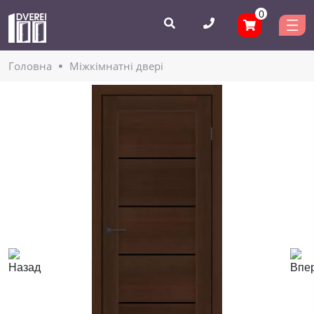
0
Головнa
Міжкімнатні двері