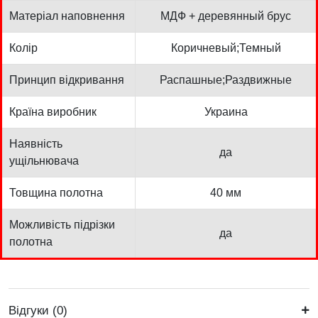
Матеріал наповнення
МДФ + деревянный брус
Колір
Коричневый;Темный
Принцип відкривання
Распашные;Раздвижные
Країна виробник
Украина
Наявність
да
ущільнювача
Товщина полотна
40 мм
Можливість підрізки
да
полотна
Відгуки (0)