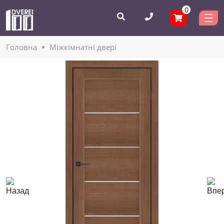
0
Головнa
Міжкімнатні двері