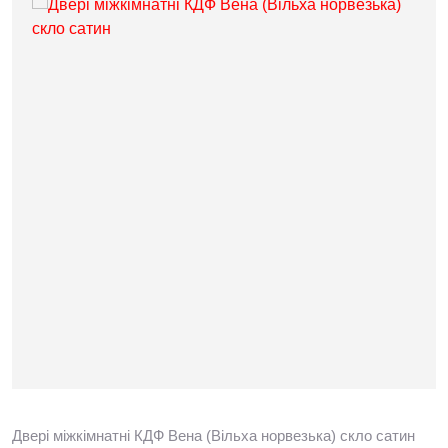
Двері міжкімнатні КДФ Вена (Вільха норвезька) скло сатин