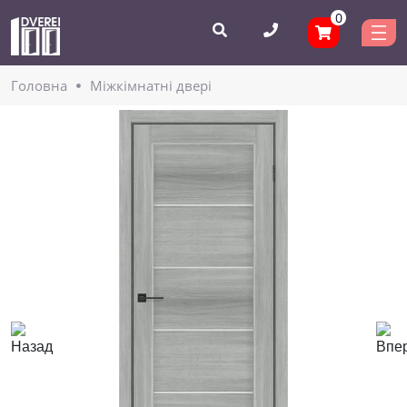
0
Головнa
Міжкімнатні двері