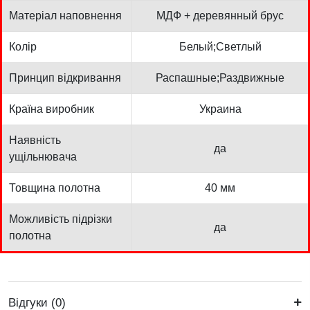
Матеріал наповнення
МДФ + деревянный брус
Колір
Белый;Светлый
Принцип відкривання
Распашные;Раздвижные
Країна виробник
Украина
Наявність
да
ущільнювача
Товщина полотна
40 мм
Можливість підрізки
да
полотна
Відгуки (0)