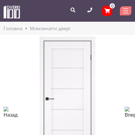
0
Головнa
Міжкімнатні двері