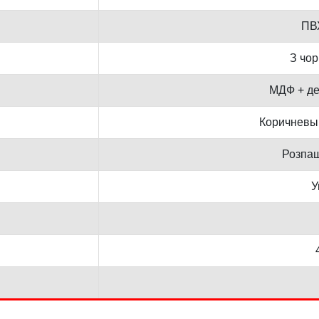
ПВ
З чо
МДФ + де
Коричневы
Розпаш
У