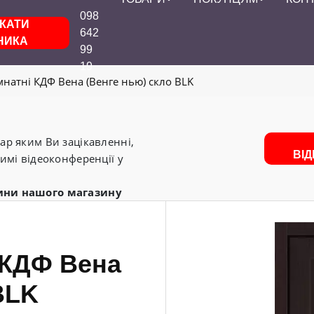
098
КАТИ
642
НИКА
99
19
мнатні КДФ Вена (Венге нью) скло BLK
р яким Ви зацікавленні,
ВІ
имі відеоконференції у
ини нашого магазину
 КДФ Вена
BLK