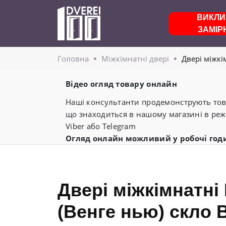
ВИКЛИ
ЗАМІР
Головнa
Міжкімнатні двері
Двері міжкі
Відео огляд товару онлайн
Наші консультанти продемонструють това
що знаходиться в нашому магазині в реж
Viber або Telegram
Огляд онлайн можливий у робочі год
Двері міжкімнатні
(Венге нью) скло 