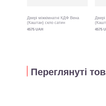
Ф Вена
Двері міжкімнатні КДФ Вена
Двері
н
(Каштан) скло сатин
(Кашт
4575 UAH
4575 
Переглянуті то