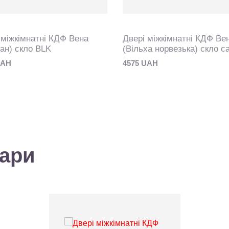
 міжкімнатні КДФ Вена
Двері міжкімнатні КДФ Ве
ан) скло BLK
(Вільха норвезька) скло с
UAH
4575 UAH
вари