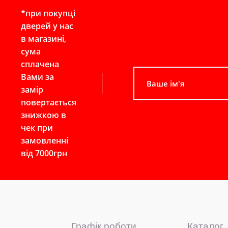
*при покупці
дверей у нас
в магазині,
сума
сплачена
Вами за
замір
повертається
знижкою в
чек при
замовленні
від 7000грн
Графік роботи
Каталог