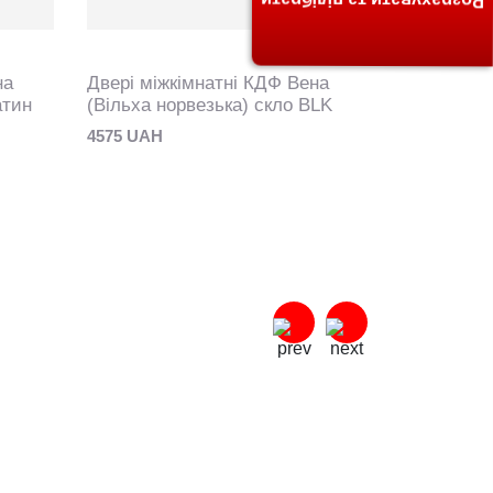
Розрахувати та підібрати
на
Двері міжкімнатні КДФ Вена
Двері між
атин
(Вільха норвезька) скло BLK
(Вільха іт
4575 UAH
4575 UAH