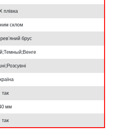
Х плівка
рним склом
рев'яний брус
й;Темный;Венге
ні;Розсувні
країна
так
40 мм
так