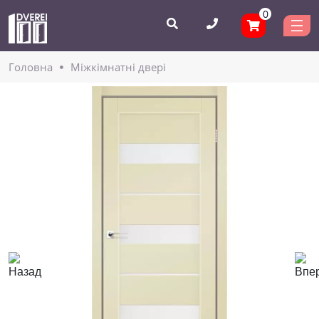
0
Головнa
Міжкімнатні двері