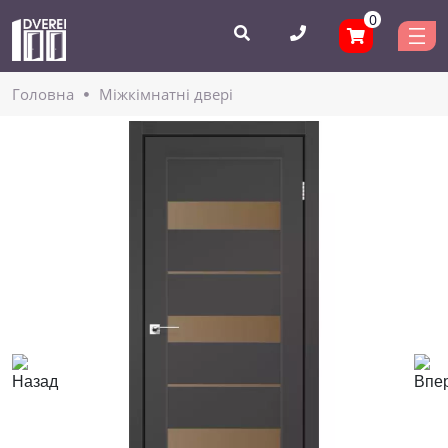
0
Головнa
Міжкімнатні двері