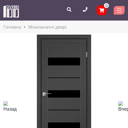
0
Головнa
Міжкімнатні двері