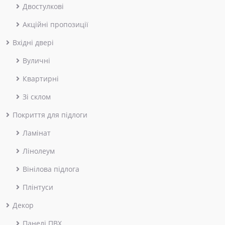
Двостулкові
Акційні пропозиції
Вхідні двері
Вуличні
Квартирні
Зі склом
Покриття для підлоги
Ламінат
Лінолеум
Вінілова підлога
Плінтуси
Декор
Панелі ПВХ