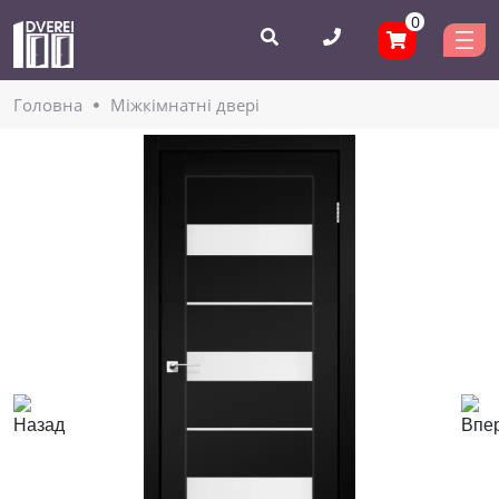
0
Головнa
Міжкімнатні двері