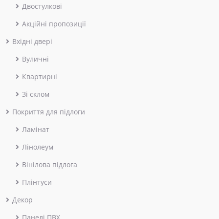
Двостулкові
Акційні пропозиції
Вхідні двері
Вуличні
Квартирні
Зі склом
Покриття для підлоги
Ламінат
Лінолеум
Вінілова підлога
Плінтуси
Декор
Панелі ПВХ