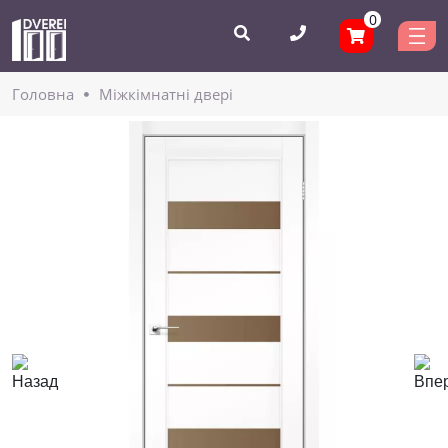
0
Головнa
Міжкімнатні двері