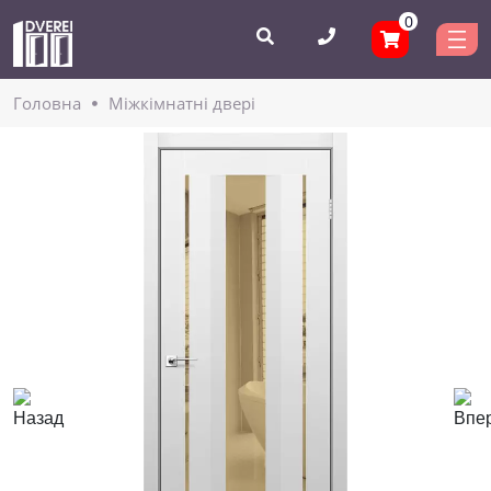
0
Головнa
Міжкімнатні двері