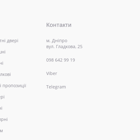
Контакти
ні двері
м. Дніпро
вул. Гладкова, 25
шні
098 642 99 19
ні
Viber
лкові
і пропозиції
Telegram
ері
ні
ирні
ом