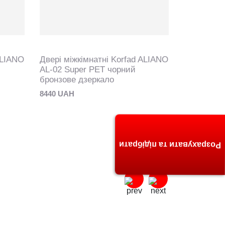
ALIANO
Двері міжкімнатні Korfad ALIANO
Двері між
AL-02 Super PET чорний
AL-02 Sup
бронзове дзеркало
скло
8440 UAH
7230 UAH
Розрахувати та підібрати