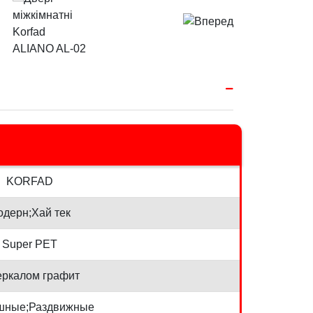
KORFAD
дерн;Хай тек
Super PET
еркалом графит
шные;Раздвижные