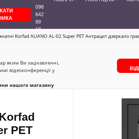
098
КАТИ
642
НИКА
99
19
мнатні Korfad ALIANO AL-02 Super PET Антрацит дзеркало гра
р яким Ви зацікавленні,
ВІ
имі відеоконференції у
ини нашого магазину
 Korfad
er PET