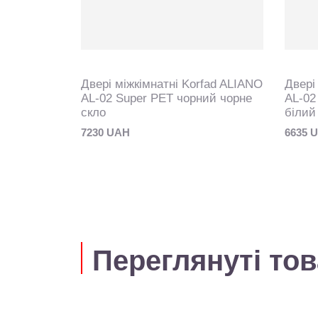
rfad ALIANO
Двері міжкімнатні Korfad ALIANO
Двері
ка
AL-02 Super PET чорний чорне
AL-02
скло
білий
7230 UAH
6635 
Переглянуті то