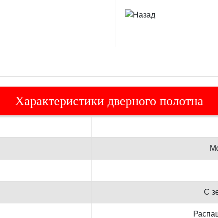
Характеристики дверного полотна
Мо
С з
Распа