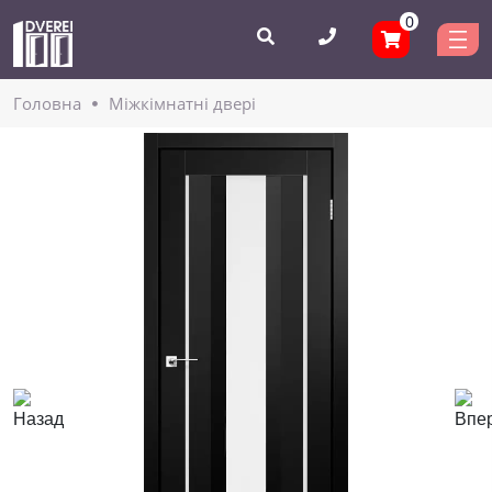
0
Головнa
Міжкімнатні двері