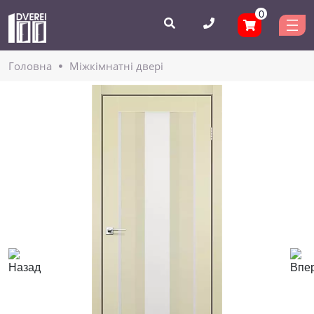
0
Головнa
Міжкімнатні двері