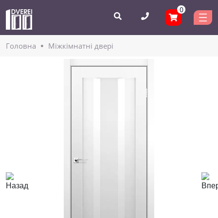
0
Головнa
Міжкімнатні двері