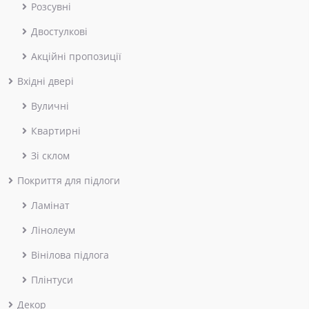
Розсувні
Двостулкові
Акційні пропозиції
Вхідні двері
Вуличні
Квартирні
Зі склом
Покриття для підлоги
Ламінат
Лінолеум
Вінілова підлога
Плінтуси
Декор