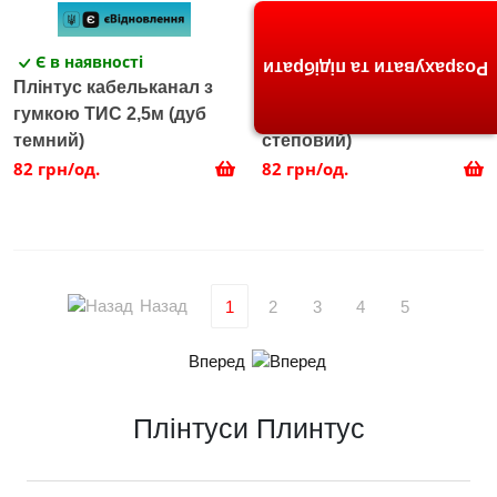
Є в наявності
Є в наявності
Розрахувати та підібрати
Плінтус кабельканал з
Плінтус кабельканал з
гумкою ТИС 2,5м (дуб
гумкою ТИС 2,5м (дуб
темний)
степовий)
82 грн/од.
82 грн/од.
Назад
1
2
3
4
5
Вперед
Плінтуси Плинтус