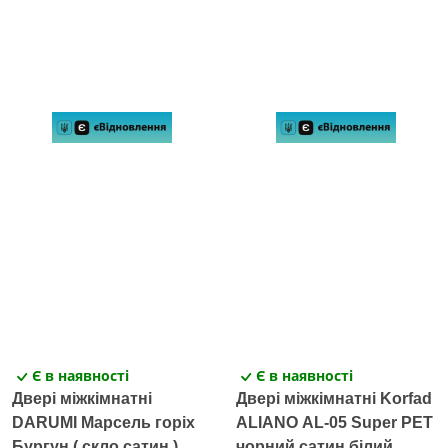
Є в наявності
Є в наявності
Двері міжкімнатні
Двері міжкімнатні Korfad
DARUMI Марсель горіх
ALIANO AL-05 Super PET
Бургун ( скло сатин )
чорний сатин білий