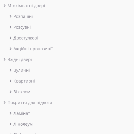
Міжкімнатні двері
Розпашні
Розсувні
Двостулкові
Акційні пропозиції
Вхідні двері
Вуличні
Квартирні
Зі склом
Покриття для підлоги
Ламінат
Лінолеум