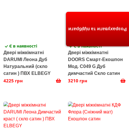
Розрахувати та підібрати
Є в наявності
Є в наявності
Двері міжкімнатні
Двері міжкімнатні
DARUMI Леона Дуб
DOORS Смарт-Екошпон
Натуральний (скло
Мод. C049 G Дуб
сатин ) ПВХ ELBEGY
димчастий Скло сатин
4225 грн
3210 грн