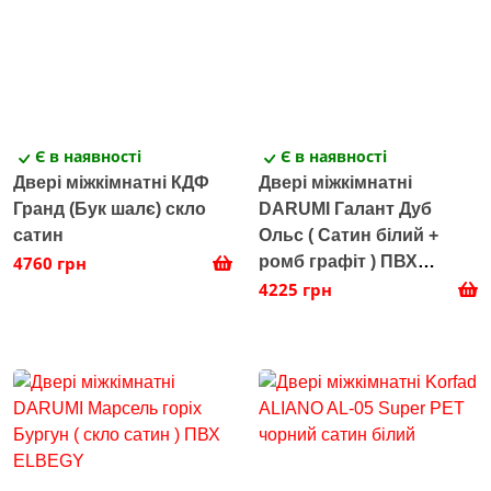
Є в наявності
Є в наявності
Двері міжкімнатні КДФ
Двері міжкімнатні
Гранд (Бук шалє) скло
DARUMI Галант Дуб
сатин
Ольс ( Сатин білий +
4760 грн
ромб графіт ) ПВХ
ELBEGY
4225 грн