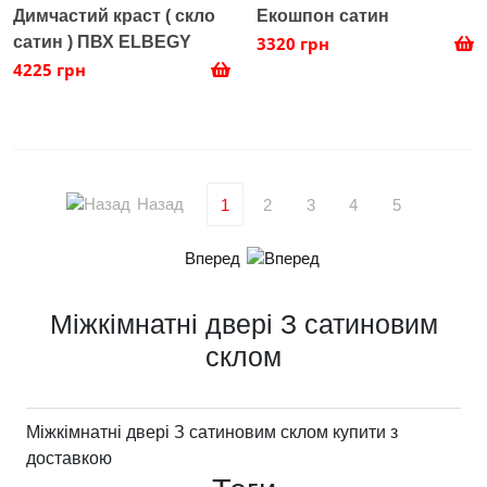
Димчастий краст ( скло
Екошпон сатин
сатин ) ПВХ ELBEGY
3320 грн
4225 грн
Назад
1
2
3
4
5
Вперед
Міжкімнатні двері З сатиновим
склом
Міжкімнатні двері З сатиновим склом купити з
доставкою