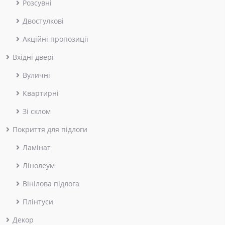
Розсувні
Двостулкові
Акційні пропозиції
Вхідні двері
Вуличні
Квартирні
Зі склом
Покриття для підлоги
Ламінат
Лінолеум
Вінілова підлога
Плінтуси
Декор