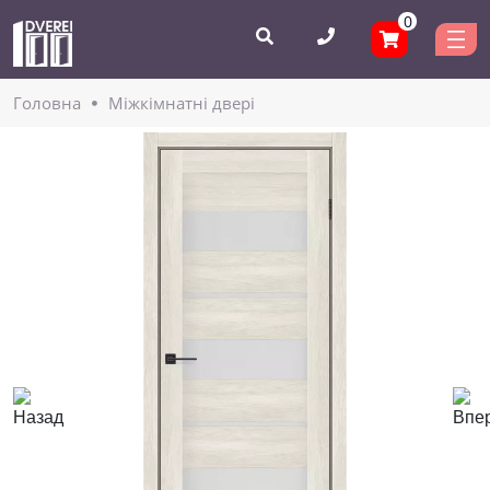
0
Головнa
Міжкімнатні двері