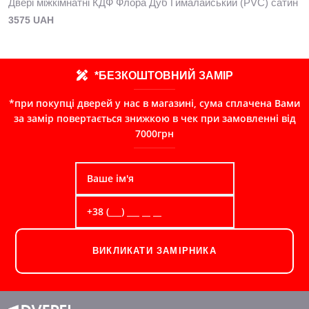
Двері міжкімнатні КДФ Флора Дуб Гималайський (PVC) сатин
3575 UAH
*БЕЗКОШТОВНИЙ ЗАМІР
*при покупці дверей у нас в магазині, сума сплачена Вами
за замір повертається знижкою в чек при замовленні від
7000грн
ВИКЛИКАТИ ЗАМІРНИКА