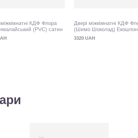
 міжкімнатні КДФ Флора
Двері міжкімнатні КДФ Фл
ималайський (PVC) сатин
(Шимо Шоколад) Екошпон
UAH
3320 UAH
вари