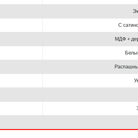
Э
С сатин
МДФ + де
Белы
Распашны
У