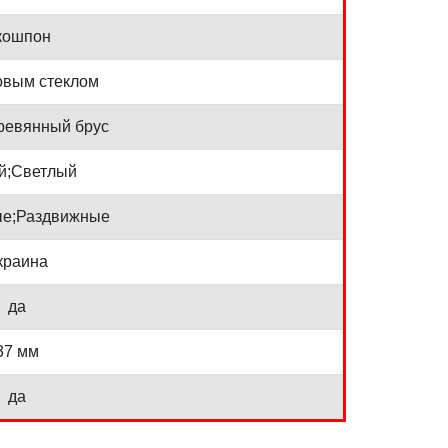
кошпон
овым стеклом
ревянный брус
й;Светлый
е;Раздвижные
краина
да
37 мм
да