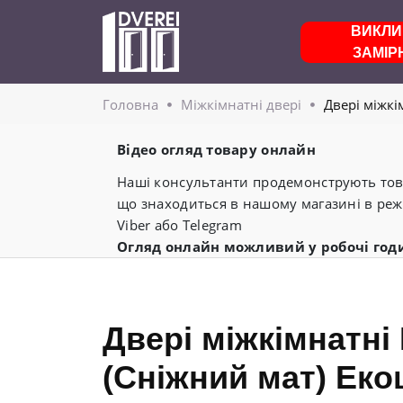
ВИКЛИ
ЗАМІР
Головнa
Міжкімнатні двері
Двері міжкі
Відео огляд товару онлайн
Наші консультанти продемонструють това
що знаходиться в нашому магазині в реж
Viber або Telegram
Огляд онлайн можливий у робочі год
Двері міжкімнатн
(Сніжний мат) Ек