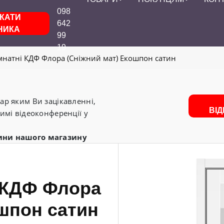
098
КАТИ
642
НИКА
99
19
мнатні КДФ Флора (Сніжний мат) Екошпон сатин
р яким Ви зацікавленні,
ВІ
имі відеоконференції у
ини нашого магазину
і КДФ Флора
ошпон сатин