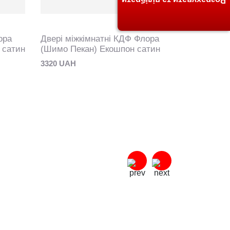
Розрахувати та підібрати
ора
Двері міжкімнатні КДФ Флора
Двері між
 сатин
(Шимо Пекан) Екошпон сатин
(Шимо Мір
3320 UAH
3320 UAH