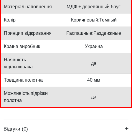
Матеріал наповнення
МДФ + деревянный брус
Колір
Коричневый;Темный
Принцип відкривання
Распашные;Раздвижные
Країна виробник
Украина
Наявність
да
ущільнювача
Товщина полотна
40 мм
Можливість підрізки
да
полотна
Відгуки (0)