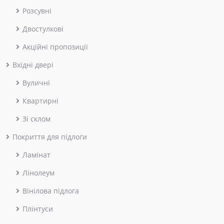
Розсувні
Двостулкові
Акційні пропозиції
Вхідні двері
Вуличні
Квартирні
Зі склом
Покриття для підлоги
Ламінат
Лінолеум
Вінілова підлога
Плінтуси