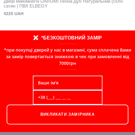
Двері міжкімнатні DARUMI Леона Дуб Натуральний (скло
сатин ) ПВХ ELBEGY
4225 UAH
*БЕЗКОШТОВНИЙ ЗАМІР
*при покупці дверей у нас в магазині, сума сплачена Вами
за замір повертається знижкою в чек при замовленні від
7000грн
ВИКЛИКАТИ ЗАМІРНИКА