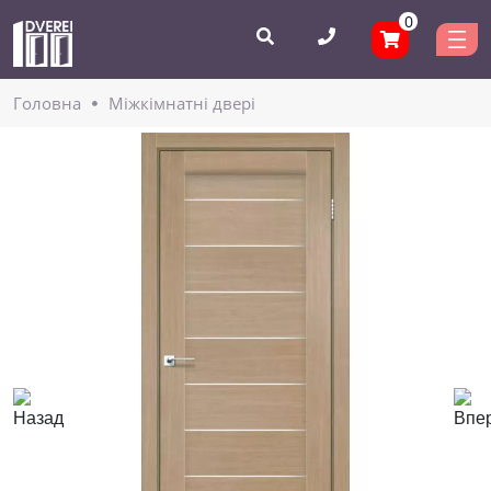
0
Головнa
Міжкімнатні двері