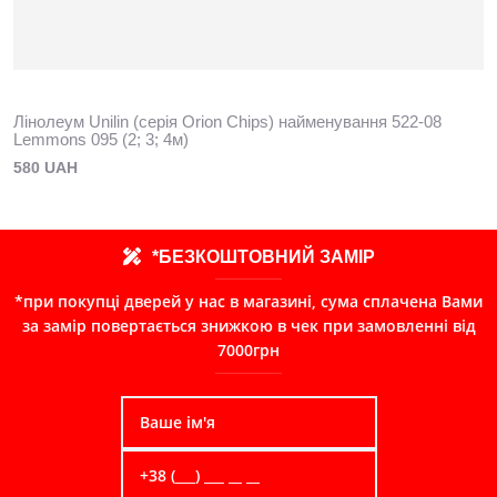
Лінолеум Unilin (серія Orion Chips) найменування 522-08
Lemmons 095 (2; 3; 4м)
580 UAH
*БЕЗКОШТОВНИЙ ЗАМІР
*при покупці дверей у нас в магазині, сума сплачена Вами
за замір повертається знижкою в чек при замовленні від
7000грн