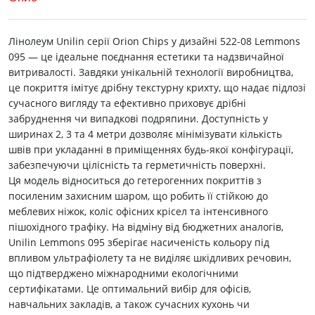
Лінолеум Unilin серії Orion Chips у дизайні 522-08 Lemmons
095 — це ідеальне поєднання естетики та надзвичайної
витривалості. Завдяки унікальній технології виробництва,
це покриття імітує дрібну текстурну крихту, що надає підлозі
сучасного вигляду та ефективно приховує дрібні
забруднення чи випадкові подряпини. Доступність у
ширинах 2, 3 та 4 метри дозволяє мінімізувати кількість
швів при укладанні в приміщеннях будь-якої конфігурації,
забезпечуючи цілісність та герметичність поверхні.
Ця модель відноситься до гетерогенних покриттів з
посиленим захисним шаром, що робить її стійкою до
меблевих ніжок, коліс офісних крісел та інтенсивного
пішохідного трафіку. На відміну від бюджетних аналогів,
Unilin Lemmons 095 зберігає насиченість кольору під
впливом ультрафіолету та не виділяє шкідливих речовин,
що підтверджено міжнародними екологічними
сертифікатами. Це оптимальний вибір для офісів,
навчальних закладів, а також сучасних кухонь чи