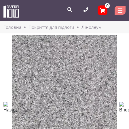
0
Головнa
Покриття для підлоги
Лінолеум